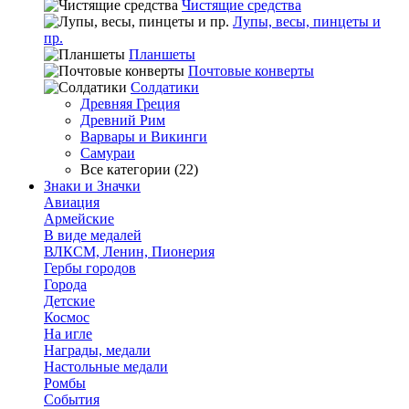
Чистящие средства
Лупы, весы, пинцеты и
пр.
Планшеты
Почтовые конверты
Солдатики
Древняя Греция
Древний Рим
Варвары и Викинги
Самураи
Все категории (22)
Знаки и Значки
Авиация
Армейские
В виде медалей
ВЛКСМ, Ленин, Пионерия
Гербы городов
Города
Детские
Космос
На игле
Награды, медали
Настольные медали
Ромбы
События