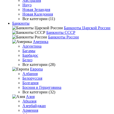
Австралия
Ниуэ
Новая Зеландия
Новая Каледония
Все категории (11)
Банкноты
Банкноты Царской России
Банкноты СССР
Банкноты России
Америка
Аргентина
Багамы
Барбадос
Белиз
Все категории (28)
Европа
Албания
Белоруссия
Болгария
Босния и Герцеговина
Все категории (32)
Азия
Абхазия
Азербайджан
Армения