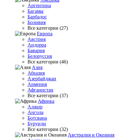
Аргентина
Багамы
Барбадос
Боливия
Все категории (27)
Европа
Австрия
Андорра
Бавария
Белоруссия
Все категории (46)
Азия
Абхазия
Азербайджан
Армения
Афганистан
Все категории (37)
Африка
Алжир
Ангола
Ботсвана
Бурунди
Все категории (32)
Австралия и Океания