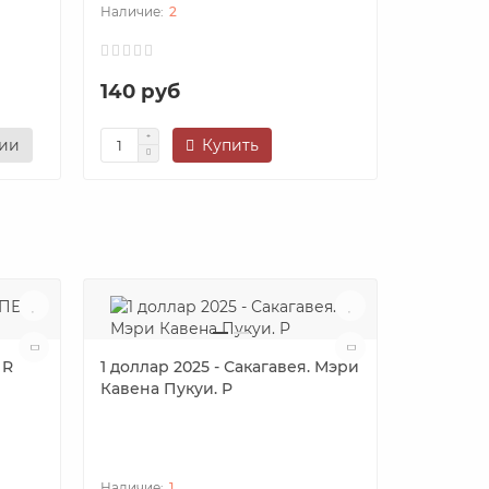
2
140 руб
140 ру
нии
Купить
Сооб
 R
1 доллар 2025 - Сакагавея. Мэри
Кавена Пукуи. P
Коста-Ри
200 лет
к Коста 
1