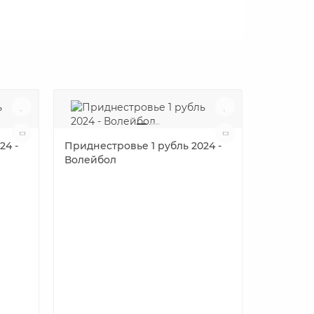
24 -
Приднестровье 1 рубль 2024 -
Волейбол
Приднест
Церковь
с. Зозул