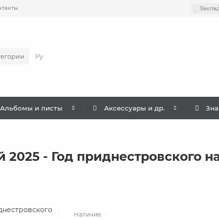
нтакты
Закла
тегории
Альбомы и листы
Аксессуары и др.
Зна
 2025 - Год приднестровского н
0