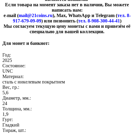
Если товара на момент заказа нет в наличии, Вы можете
написать нам:
e-mail (
mail@21coins.ru
), Max, WhatsApp и Telegram (
тел. 8-
917-679-09-09
) или позвонить (
тел. 8-908-300-44-41
)
​Мы согласуем текущую цену монеты с вами и привезём её
специально для вашей коллекции.
Для монет и банкнот:
Год:
2025
Состояние:
UNC
Материал:
сталь с никелевым покрытием
Вес, гр.:
5,6
Диаметр, мм.:
24
Толщина, мм.:
1,9
Гурт:
Гладкий
Тираж, шт.: