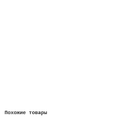
Купить
Альбом для юбилейных и памятных монет России (без
монетных дворов) (А021)
0
3300 руб
Сообщить о поступлении
Похожие товары