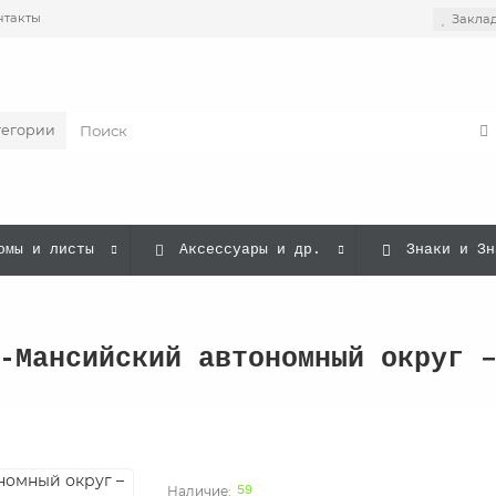
нтакты
Закла
тегории
омы и листы
Аксессуары и др.
Знаки и Зн
-Мансийский автономный округ 
59