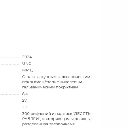
2024
UNC
ММД
Сталь с латунным гальваническим
покрытием/сталь с никелевым
гальваническим покрытием
8,4
27
2,1
300 рифлений и надпись "ДЕСЯТЬ
РУБЛЕЙ", повторяющаяся дважды,
разделённая звёздочками.