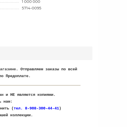
1 000 000
5714-0095
агазине
. Отправляем заказы по всей
по Предоплате.
ран и НЕ являются копиями.
ь нам:
нить (
тел. 8-908-300-44-41
)
ашей коллекции.