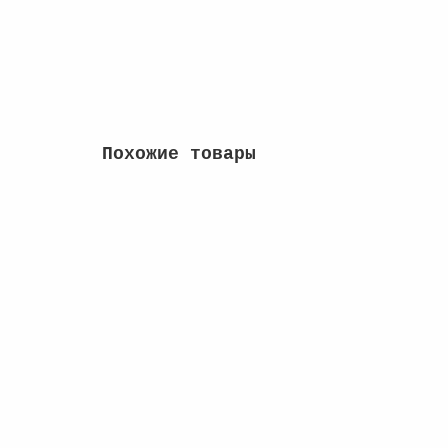
230 руб
Купить
Похожие товары
Памятный жетон - Крокодил Гена. Мультфильм
6
950 руб