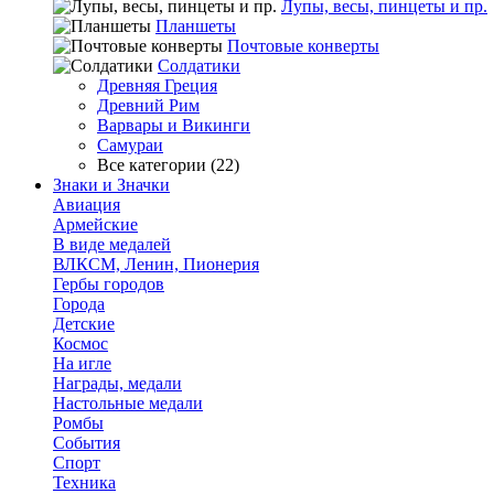
Лупы, весы, пинцеты и пр.
Планшеты
Почтовые конверты
Солдатики
Древняя Греция
Древний Рим
Варвары и Викинги
Самураи
Все категории (22)
Знаки и Значки
Авиация
Армейские
В виде медалей
ВЛКСМ, Ленин, Пионерия
Гербы городов
Города
Детские
Космос
На игле
Награды, медали
Настольные медали
Ромбы
События
Спорт
Техника