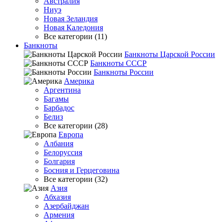
Австралия
Ниуэ
Новая Зеландия
Новая Каледония
Все категории (11)
Банкноты
Банкноты Царской России
Банкноты СССР
Банкноты России
Америка
Аргентина
Багамы
Барбадос
Белиз
Все категории (28)
Европа
Албания
Белоруссия
Болгария
Босния и Герцеговина
Все категории (32)
Азия
Абхазия
Азербайджан
Армения