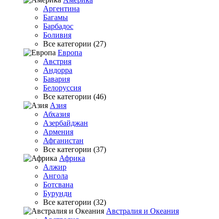
Аргентина
Багамы
Барбадос
Боливия
Все категории (27)
Европа
Австрия
Андорра
Бавария
Белоруссия
Все категории (46)
Азия
Абхазия
Азербайджан
Армения
Афганистан
Все категории (37)
Африка
Алжир
Ангола
Ботсвана
Бурунди
Все категории (32)
Австралия и Океания