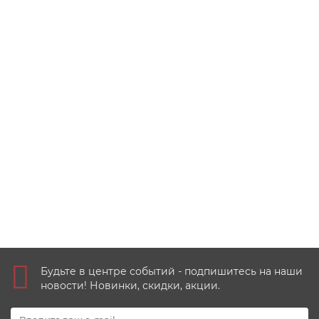
Греция 2026 - 2 евро "Афинская академия"
4
410 руб
Купить
Будьте в центре событий - подпишитесь на наши
новости! Новинки, скидки, акции.