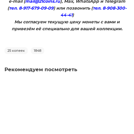
e-mail (
mail@21coins.ru
), Max, WhatsApp и Telegram
(
тел. 8-917-679-09-09
) или позвонить (
тел. 8-908-300-
44-41
)
​Мы согласуем текущую цену монеты с вами и
привезём её специально для вашей коллекции.
25 копеек
1848
Рекомендуем посмотреть
1 рубль 1921 года АГ
1
19900 руб