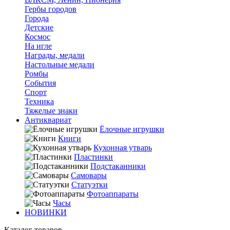
Гербы городов
Города
Детские
Космос
На игле
Награды, медали
Настольные медали
Ромбы
События
Спорт
Техника
Тяжелые знаки
Антиквариат
Ёлочные игрушки
Книги
Кухонная утварь
Пластинки
Подстаканники
Самовары
Статуэтки
Фотоаппараты
Часы
НОВИНКИ
Каталог товаров