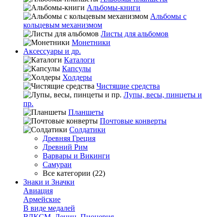
Альбомы-книги
Альбомы с
кольцевым механизмом
Листы для альбомов
Монетники
Аксессуары и др.
Каталоги
Капсулы
Холдеры
Чистящие средства
Лупы, весы, пинцеты и
пр.
Планшеты
Почтовые конверты
Солдатики
Древняя Греция
Древний Рим
Варвары и Викинги
Самураи
Все категории (22)
Знаки и Значки
Авиация
Армейские
В виде медалей
ВЛКСМ, Ленин, Пионерия