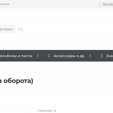
нтакты
Закла
тегории
Альбомы и листы
Аксессуары и др.
Зна
з оборота)
8