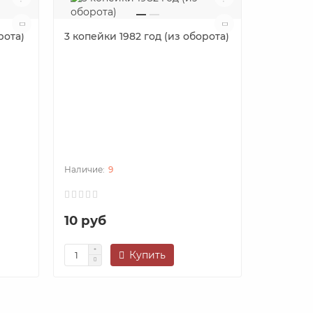
рота)
3 копейки 1982 год (из оборота)
3 копейк
9
10 руб
10 руб
Купить