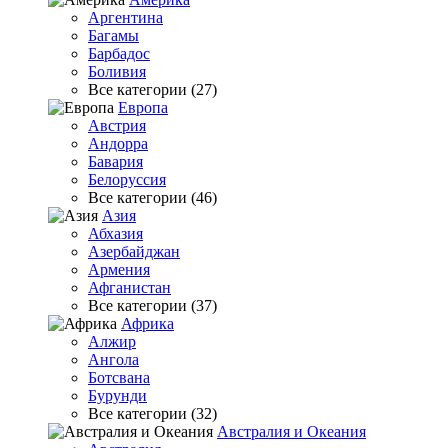
Аргентина
Багамы
Барбадос
Боливия
Все категории (27)
Европа
Австрия
Андорра
Бавария
Белоруссия
Все категории (46)
Азия
Абхазия
Азербайджан
Армения
Афганистан
Все категории (37)
Африка
Алжир
Ангола
Ботсвана
Бурунди
Все категории (32)
Австралия и Океания