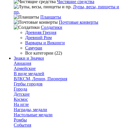
Чистящие средства
Лупы, весы, пинцеты и
пр.
Планшеты
Почтовые конверты
Солдатики
Древняя Греция
Древний Рим
Варвары и Викинги
Самураи
Все категории (22)
Знаки и Значки
Авиация
Армейские
В виде медалей
ВЛКСМ, Ленин, Пионерия
Гербы городов
Города
Детские
Космос
На игле
Награды, медали
Настольные медали
Ромбы
События