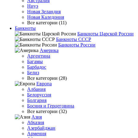
Австралия
Ниуэ
Новая Зеландия
Новая Каледония
Все категории (11)
Банкноты
Банкноты Царской России
Банкноты СССР
Банкноты России
Америка
Аргентина
Багамы
Барбадос
Белиз
Все категории (28)
Европа
Албания
Белоруссия
Болгария
Босния и Герцеговина
Все категории (32)
Азия
Абхазия
Азербайджан
Армения