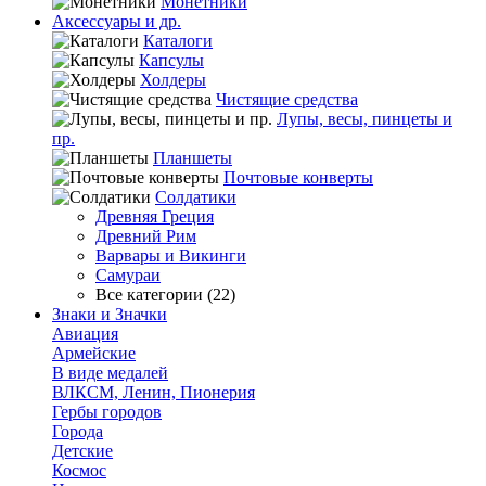
Монетники
Аксессуары и др.
Каталоги
Капсулы
Холдеры
Чистящие средства
Лупы, весы, пинцеты и
пр.
Планшеты
Почтовые конверты
Солдатики
Древняя Греция
Древний Рим
Варвары и Викинги
Самураи
Все категории (22)
Знаки и Значки
Авиация
Армейские
В виде медалей
ВЛКСМ, Ленин, Пионерия
Гербы городов
Города
Детские
Космос