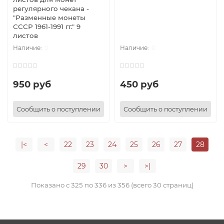
регулярного чекана -
"Разменные монеты
СССР 1961-1991 гг." 9
листов
0
0
950 руб
450 руб
Сообщить о поступлении
Сообщить о поступлении
|<
<
22
23
24
25
26
27
28
29
30
>
>|
Показано с 325 по 336 из 356 (всего 30 страниц)