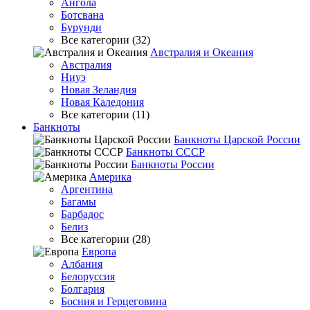
Ангола
Ботсвана
Бурунди
Все категории (32)
Австралия и Океания
Австралия
Ниуэ
Новая Зеландия
Новая Каледония
Все категории (11)
Банкноты
Банкноты Царской России
Банкноты СССР
Банкноты России
Америка
Аргентина
Багамы
Барбадос
Белиз
Все категории (28)
Европа
Албания
Белоруссия
Болгария
Босния и Герцеговина