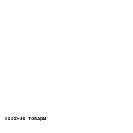
Купить
Китай 2026 - 10 юаней "Национальный парк Уишань"
7
240 руб
Купить
Похожие товары