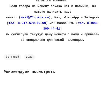
являются копиями.
Если товара на момент заказа нет в наличии, Вы
можете написать нам:
e-mail (
mail@21coins.ru
), Max, WhatsApp и Telegram
(
тел. 8-917-679-09-09
) или позвонить (
тел. 8-908-
300-44-41
)
​Мы согласуем текущую цену монеты с вами и привезём
её специально для вашей коллекции.
10 юаней
2021
Рекомендуем посмотреть
Китай 2016 - 10 юаней "Год Обезьяны"
0