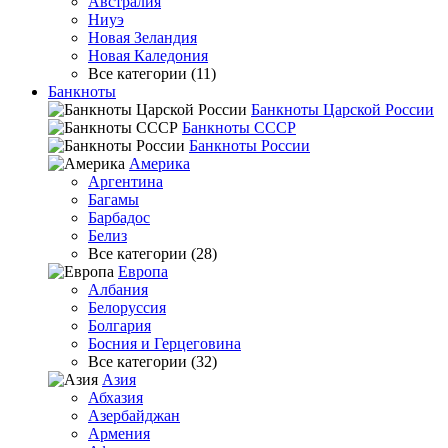
Австралия
Ниуэ
Новая Зеландия
Новая Каледония
Все категории (11)
Банкноты
Банкноты Царской России
Банкноты СССР
Банкноты России
Америка
Аргентина
Багамы
Барбадос
Белиз
Все категории (28)
Европа
Албания
Белоруссия
Болгария
Босния и Герцеговина
Все категории (32)
Азия
Абхазия
Азербайджан
Армения