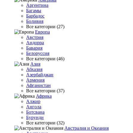
Аргентина
Багамы
Барбадос
Боливия
Все категории (27)
Европа
Австрия
Андорра
Бавария
Белоруссия
Все категории (46)
Азия
Абхазия
Азербайджан
Армения
Афганистан
Все категории (37)
Африка
Алжир
Ангола
Ботсвана
Бурунди
Все категории (32)
Австралия и Океания