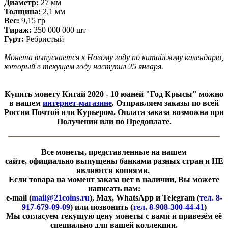
Диаметр:
27 мм
Толщина:
2,1 мм
Вес:
9,15 гр
Тираж:
350 000 000 шт
Гурт:
Ребристый
Монета выпускается к Новому году по китайскому календарю,
который в текущем году наступил 25 января.
Купить монету Китай 2020 - 10 юаней "Год Крысы" можно
в нашем
интернет-магазине
. Отправляем заказы по всей
России Почтой или Курьером. Оплата заказа возможна при
Получении или по Предоплате.
Все монеты, представленные на нашем
сайте, официально выпущены банками разных стран и НЕ
являются копиями.
Если товара на момент заказа нет в наличии, Вы можете
написать нам:
e-mail (
mail@21coins.ru
), Max, WhatsApp и Telegram (
тел. 8-
917-679-09-09
) или позвонить (
тел. 8-908-300-44-41
)
​Мы согласуем текущую цену монеты с вами и привезём её
специально для вашей коллекции.