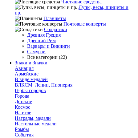
Чистящие средства
Лупы, весы, пинцеты и
пр.
Планшеты
Почтовые конверты
Солдатики
Древняя Греция
Древний Рим
Варвары и Викинги
Самураи
Все категории (22)
Знаки и Значки
Авиация
Армейские
В виде медалей
ВЛКСМ, Ленин, Пионерия
Гербы городов
Города
Детские
Космос
На игле
Награды, медали
Настольные медали
Ромбы
События