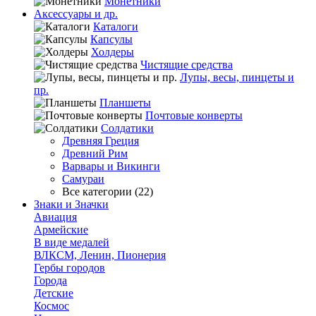
Монетники
Аксессуары и др.
Каталоги
Капсулы
Холдеры
Чистящие средства
Лупы, весы, пинцеты и
пр.
Планшеты
Почтовые конверты
Солдатики
Древняя Греция
Древний Рим
Варвары и Викинги
Самураи
Все категории (22)
Знаки и Значки
Авиация
Армейские
В виде медалей
ВЛКСМ, Ленин, Пионерия
Гербы городов
Города
Детские
Космос