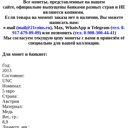
Все монеты, представленные на нашем
сайте, официально выпущены банками разных стран и НЕ
являются копиями.
Если товара на момент заказа нет в наличии, Вы можете
написать нам:
e-mail (
mail@21coins.ru
), Max, WhatsApp и Telegram (
тел. 8-
917-679-09-09
) или позвонить (
тел. 8-908-300-44-41
)
​Мы согласуем текущую цену монеты с вами и привезём её
специально для вашей коллекции.
Для монет и банкнот:
Год:
2013
Состояние:
UNC
Номинал:
5 евро
Страна:
Австрия
Материал:
Медь
Вес, гр.:
8,9
Диаметр, мм.: