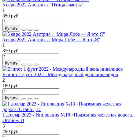
5 евро 2022 Австрия - "Птица счастья"
1
850 руб
Купить
5 евро 2022 Австрия - "Мира Лобе — Я это Я"
1
850 руб
Купить
Египет 1 фунт 2022 - Международный день инвалидов
2
180 руб
Купить
1 доллар 2023 - Инновация №18 «Подземная железная дорога.
Огайо», D
3
290 руб