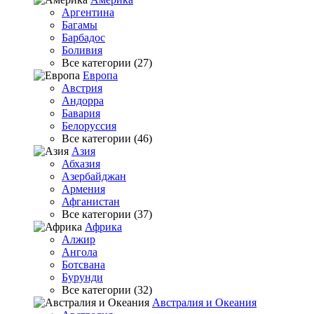
Аргентина
Багамы
Барбадос
Боливия
Все категории (27)
Европа
Австрия
Андорра
Бавария
Белоруссия
Все категории (46)
Азия
Абхазия
Азербайджан
Армения
Афганистан
Все категории (37)
Африка
Алжир
Ангола
Ботсвана
Бурунди
Все категории (32)
Австралия и Океания