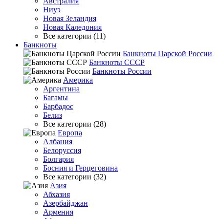
Австралия
Ниуэ
Новая Зеландия
Новая Каледония
Все категории (11)
Банкноты
Банкноты Царской России
Банкноты СССР
Банкноты России
Америка
Аргентина
Багамы
Барбадос
Белиз
Все категории (28)
Европа
Албания
Белоруссия
Болгария
Босния и Герцеговина
Все категории (32)
Азия
Абхазия
Азербайджан
Армения