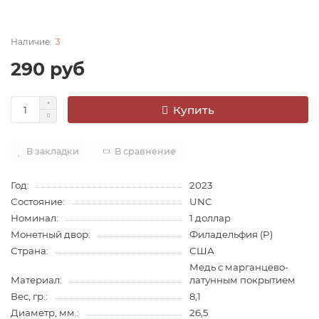
3
290 руб
Купить
В закладки
В сравнение
Год:
2023
Состояние:
UNC
Номинал:
1 доллар
Монетный двор:
Филадельфия (P)
Страна:
США
Медь с марганцево-
Материал:
латунным покрытием
Вес, гр.:
8,1
Диаметр, мм.:
26,5