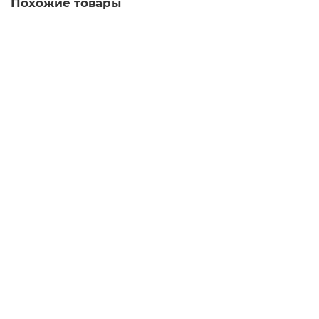
Похожие товары
25 центов 2023 Женщины Америки №6 - Бесси Колман,
P
2
130 руб
Купить
1 доллар 2023 - Сакагавея. Мария Толчиф. Индейцы в
балете, P