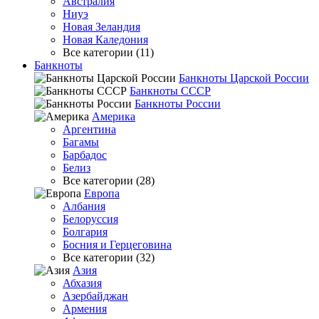
Австралия
Ниуэ
Новая Зеландия
Новая Каледония
Все категории (11)
Банкноты
Банкноты Царской России
Банкноты СССР
Банкноты России
Америка
Аргентина
Багамы
Барбадос
Белиз
Все категории (28)
Европа
Албания
Белоруссия
Болгария
Босния и Герцеговина
Все категории (32)
Азия
Абхазия
Азербайджан
Армения