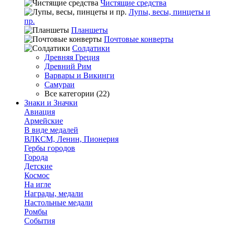
Чистящие средства
Лупы, весы, пинцеты и
пр.
Планшеты
Почтовые конверты
Солдатики
Древняя Греция
Древний Рим
Варвары и Викинги
Самураи
Все категории (22)
Знаки и Значки
Авиация
Армейские
В виде медалей
ВЛКСМ, Ленин, Пионерия
Гербы городов
Города
Детские
Космос
На игле
Награды, медали
Настольные медали
Ромбы
События