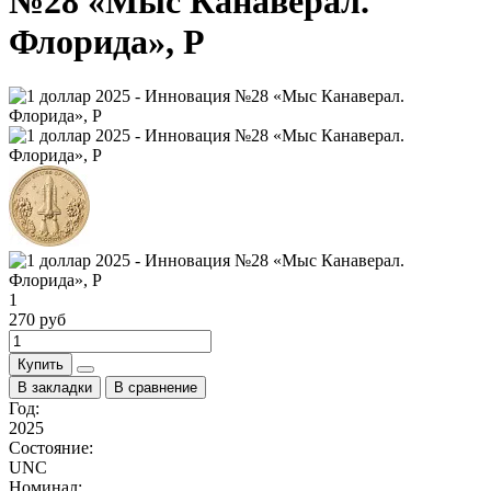
№28 «Мыс Канаверал.
Флорида», P
1
270 руб
Купить
В закладки
В сравнение
Год:
2025
Состояние:
UNC
Номинал: