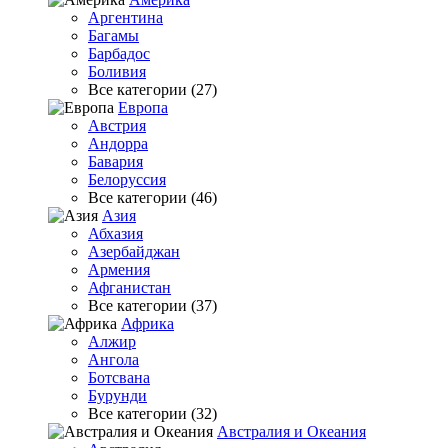
Аргентина
Багамы
Барбадос
Боливия
Все категории (27)
Европа
Австрия
Андорра
Бавария
Белоруссия
Все категории (46)
Азия
Абхазия
Азербайджан
Армения
Афганистан
Все категории (37)
Африка
Алжир
Ангола
Ботсвана
Бурунди
Все категории (32)
Австралия и Океания