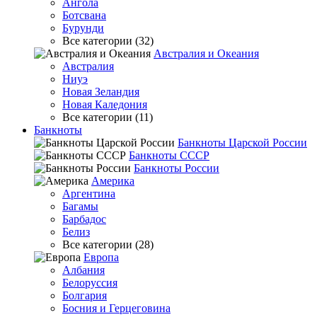
Ангола
Ботсвана
Бурунди
Все категории (32)
Австралия и Океания
Австралия
Ниуэ
Новая Зеландия
Новая Каледония
Все категории (11)
Банкноты
Банкноты Царской России
Банкноты СССР
Банкноты России
Америка
Аргентина
Багамы
Барбадос
Белиз
Все категории (28)
Европа
Албания
Белоруссия
Болгария
Босния и Герцеговина