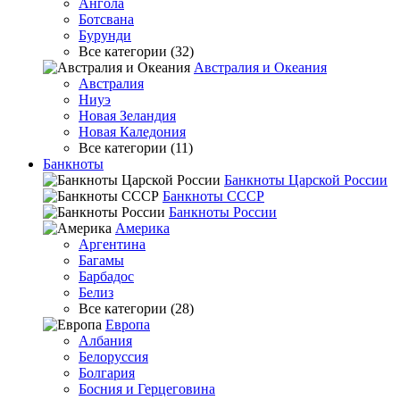
Ангола
Ботсвана
Бурунди
Все категории (32)
Австралия и Океания
Австралия
Ниуэ
Новая Зеландия
Новая Каледония
Все категории (11)
Банкноты
Банкноты Царской России
Банкноты СССР
Банкноты России
Америка
Аргентина
Багамы
Барбадос
Белиз
Все категории (28)
Европа
Албания
Белоруссия
Болгария
Босния и Герцеговина