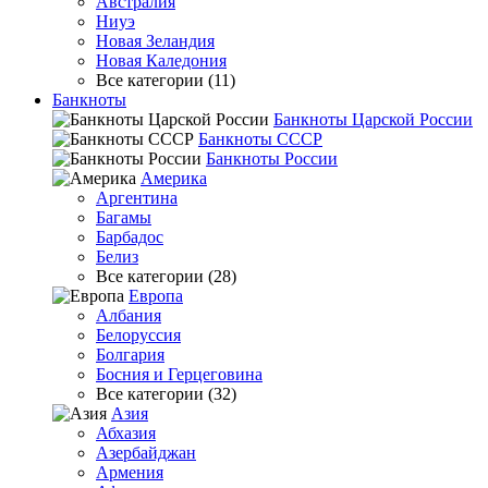
Австралия
Ниуэ
Новая Зеландия
Новая Каледония
Все категории (11)
Банкноты
Банкноты Царской России
Банкноты СССР
Банкноты России
Америка
Аргентина
Багамы
Барбадос
Белиз
Все категории (28)
Европа
Албания
Белоруссия
Болгария
Босния и Герцеговина
Все категории (32)
Азия
Абхазия
Азербайджан
Армения