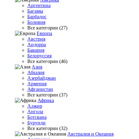
Аргентина
Багамы
Барбадос
Боливия
Все категории (27)
Европа
Австрия
Андорра
Бавария
Белоруссия
Все категории (46)
Азия
Абхазия
Азербайджан
Армения
Афганистан
Все категории (37)
Африка
Алжир
Ангола
Ботсвана
Бурунди
Все категории (32)
Австралия и Океания