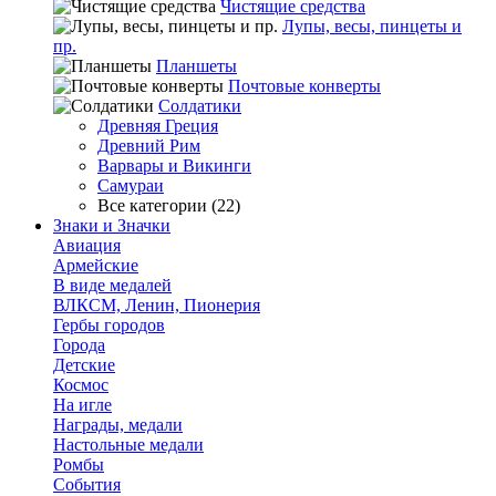
Чистящие средства
Лупы, весы, пинцеты и
пр.
Планшеты
Почтовые конверты
Солдатики
Древняя Греция
Древний Рим
Варвары и Викинги
Самураи
Все категории (22)
Знаки и Значки
Авиация
Армейские
В виде медалей
ВЛКСМ, Ленин, Пионерия
Гербы городов
Города
Детские
Космос
На игле
Награды, медали
Настольные медали
Ромбы
События