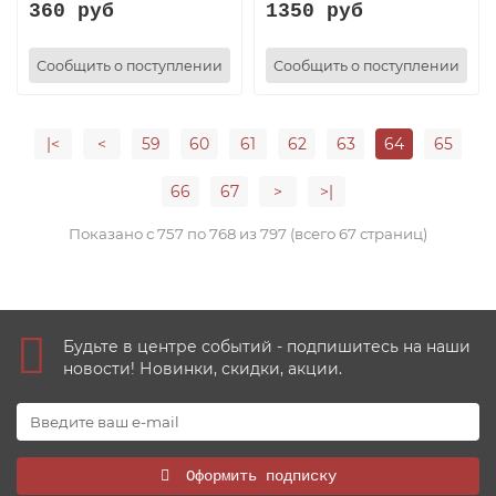
360 руб
1350 руб
Сообщить о поступлении
Сообщить о поступлении
|<
<
59
60
61
62
63
64
65
66
67
>
>|
Показано с 757 по 768 из 797 (всего 67 страниц)
Будьте в центре событий - подпишитесь на наши
новости! Новинки, скидки, акции.
Оформить подписку