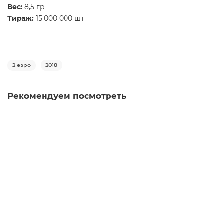
Вес:
8,5 гр
Тираж:
15 000 000 шт
2 евро
2018
Рекомендуем посмотреть
Альбом для памятных и юбилейных монет 2 Евро
1
3750 руб
Купить