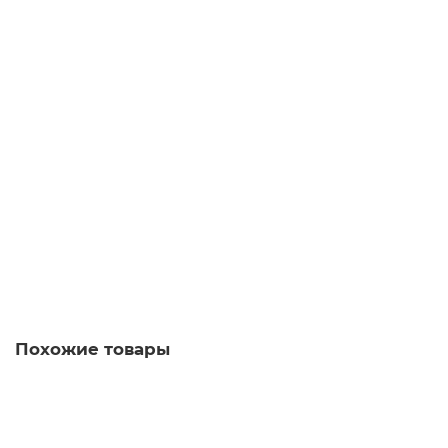
Альбом для памятных и юбилейных монет 2 Евро. Том II
1
3650 руб
Купить
Похожие товары