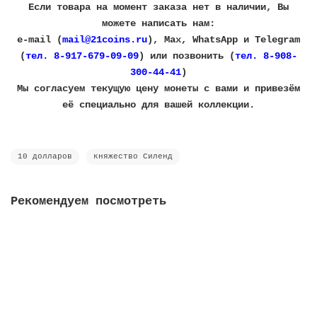
Если товара на момент заказа нет в наличии, Вы
можете написать нам:
e-mail (
mail@21coins.ru
), Max, WhatsApp и Telegram
(
тел. 8-917-679-09-09
) или позвонить (
тел. 8-908-
300-44-41
)
​Мы согласуем текущую цену монеты с вами и привезём
её специально для вашей коллекции.
10 долларов
княжество Силенд
Рекомендуем посмотреть
Капсульный альбом Силенд "История Российской
Космонавтики" + Венера 3