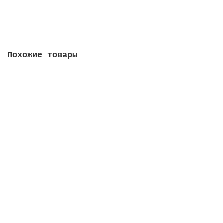
Сообщить о поступлении
Похожие товары
Памятный жетон - Первопроходцы земли русской.
Макаров Степан Осипович. ММД. ГОЗНАК
1
1300 руб
Купить