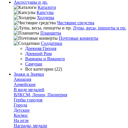
Аксессуары и др.
Каталоги
Капсулы
Холдеры
Чистящие средства
Лупы, весы, пинцеты и пр.
Планшеты
Почтовые конверты
Солдатики
Древняя Греция
Древний Рим
Варвары и Викинги
Самураи
Все категории (22)
Знаки и Значки
Авиация
Армейские
В виде медалей
ВЛКСМ, Ленин, Пионерия
Гербы городов
Города
Детские
Космос
На игле
Награды, медали