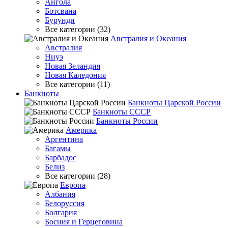
Ангола
Ботсвана
Бурунди
Все категории (32)
Австралия и Океания
Австралия
Ниуэ
Новая Зеландия
Новая Каледония
Все категории (11)
Банкноты
Банкноты Царской России
Банкноты СССР
Банкноты России
Америка
Аргентина
Багамы
Барбадос
Белиз
Все категории (28)
Европа
Албания
Белоруссия
Болгария
Босния и Герцеговина