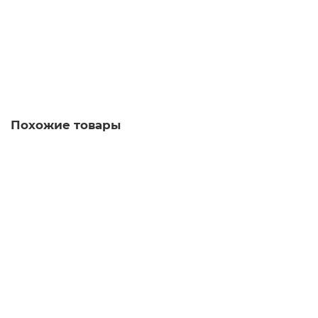
250 руб
Купить
Похожие товары
Китай 2022 - 5 юаней "Хуаншань и Статуя Большого