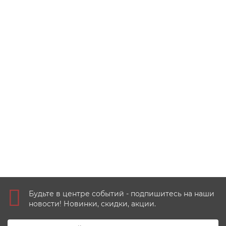
Княжество Силенд 2023 - 10 долларов №33. ТАЙФУН-
ВДВ
1
350 руб
Купить
Будьте в центре событий - подпишитесь на наши
новости! Новинки, скидки, акции.