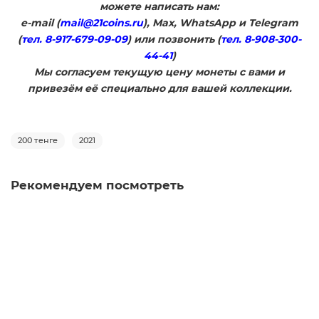
можете написать нам:
e-mail (
mail@21coins.ru
), Max, WhatsApp и Telegram
(
тел. 8-917-679-09-09
) или позвонить (
тел. 8-908-300-
44-41
)
​Мы согласуем текущую цену монеты с вами и
привезём её специально для вашей коллекции.
200 тенге
2021
Рекомендуем посмотреть
Казахстан 2020 - Набор монет "Сокровища степи" ( 200
тенге + 100 тенге 7 монет) в буклете
0