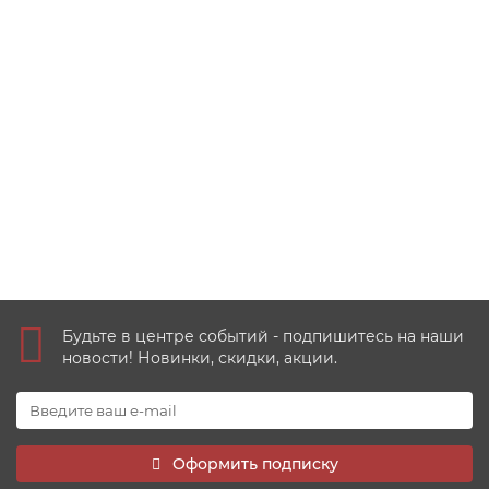
Приднестровье 25 рублей 2017 - XXIII Зимние
Олимпийские игры в Пхёнчхане
1
950 руб
Купить
Будьте в центре событий - подпишитесь на наши
новости! Новинки, скидки, акции.
Оформить подписку