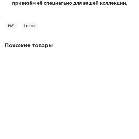
привезём её специально для вашей коллекции.
1981
1 песо
Похожие товары
1 доллар 2017 - Шагающая Свобода
1
10700 руб
Купить