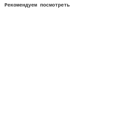
Рекомендуем посмотреть
Перу 1 соль 2015 - Культура Викус
0
130 руб
Сообщить о поступлении
Перу 1 соль 2015 - Архитектура Мокегуа
0