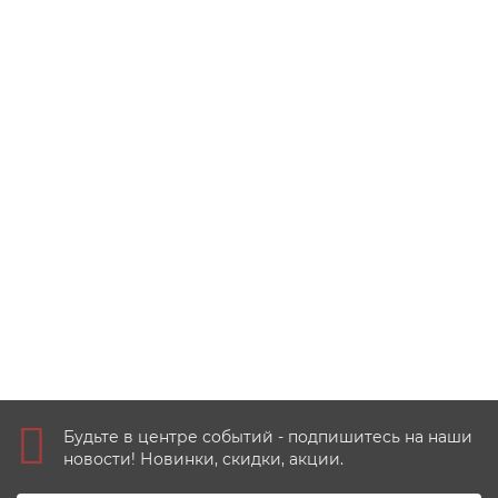
Приднестровье 25 рублей 2017 - 25 лет
Приднестровскому сбербанку
1
1100 руб
Купить
Будьте в центре событий - подпишитесь на наши
новости! Новинки, скидки, акции.