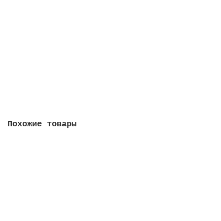
Перу 1 соль 2022 - 200 лет Независимости. Хосе
Бакияно и Каррильо
0
200 руб
Сообщить о поступлении
Похожие товары
Латвия 2015 - 2 евро "Председательство Латвии в
Совете Европейского союза"
3