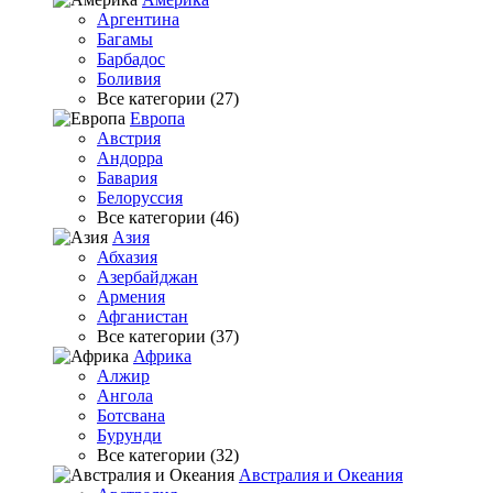
Аргентина
Багамы
Барбадос
Боливия
Все категории (27)
Европа
Австрия
Андорра
Бавария
Белоруссия
Все категории (46)
Азия
Абхазия
Азербайджан
Армения
Афганистан
Все категории (37)
Африка
Алжир
Ангола
Ботсвана
Бурунди
Все категории (32)
Австралия и Океания