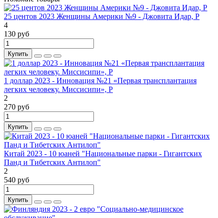
25 центов 2023 Женщины Америки №9 - Джовита Идар, P
4
130 руб
Купить
1 доллар 2023 - Инновация №21 «Первая трансплантация
легких человеку. Миссисипи», P
2
270 руб
Купить
Китай 2023 - 10 юаней "Национальные парки - Гигантских
Панд и Тибетских Антилоп"
2
540 руб
Купить