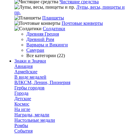
Чистящие средства
Лупы, весы, пинцеты и
пр.
Планшеты
Почтовые конверты
Солдатики
Древняя Греция
Древний Рим
Варвары и Викинги
Самураи
Все категории (22)
Знаки и Значки
Авиация
Армейские
В виде медалей
ВЛКСМ, Ленин, Пионерия
Гербы городов
Города
Детские
Космос
На игле
Награды, медали
Настольные медали
Ромбы
События