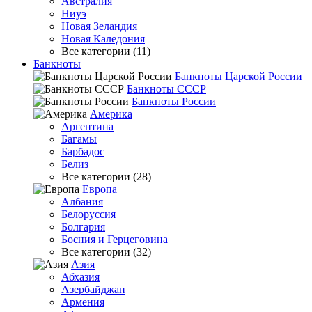
Австралия
Ниуэ
Новая Зеландия
Новая Каледония
Все категории (11)
Банкноты
Банкноты Царской России
Банкноты СССР
Банкноты России
Америка
Аргентина
Багамы
Барбадос
Белиз
Все категории (28)
Европа
Албания
Белоруссия
Болгария
Босния и Герцеговина
Все категории (32)
Азия
Абхазия
Азербайджан
Армения