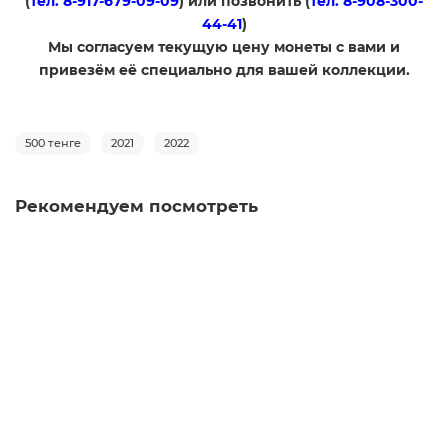
(
тел. 8-917-679-09-09
) или позвонить (
тел. 8-908-300-
44-41
)
​Мы согласуем текущую цену монеты с вами и
привезём её специально для вашей коллекции.
500 тенге
2021
2022
Рекомендуем посмотреть
Казахстан 2017 - 500 тенге. Голуби и чайки
0
220 руб