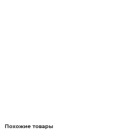
8950 руб
Сообщить о поступлении
Казахстан 500 тенге 2022 (2023) - Беркут. Серебро
0
7950 руб
Сообщить о поступлении
Похожие товары