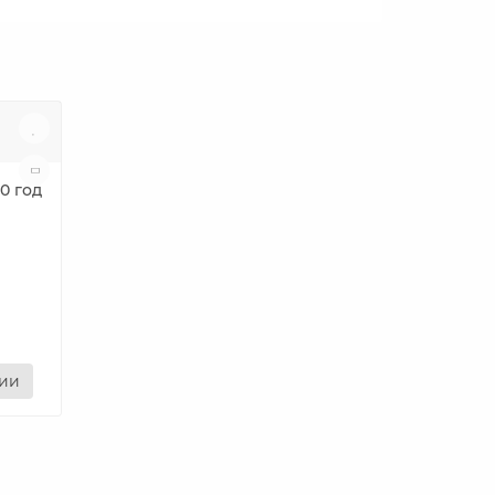
0 год
нии