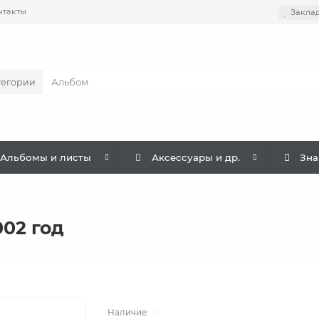
нтакты
Закла
тегории
Альбомы и листы
Аксессуары и др.
Зна
02 год
0