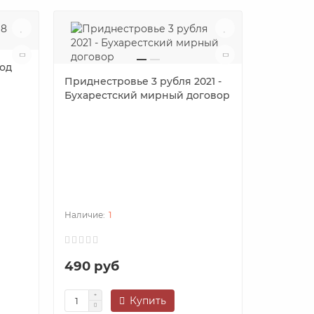
год
Приднестровье 3 рубля 2021 -
Бухарестский мирный договор
Княжеств
долларо
1
490 руб
380 ру
Купить