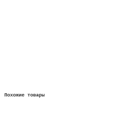
Набор монет - Регулярный выпуск 2025 года
0
70 руб
Сообщить о поступлении
Похожие товары
10 руб 2023 год - Рыбинск
21