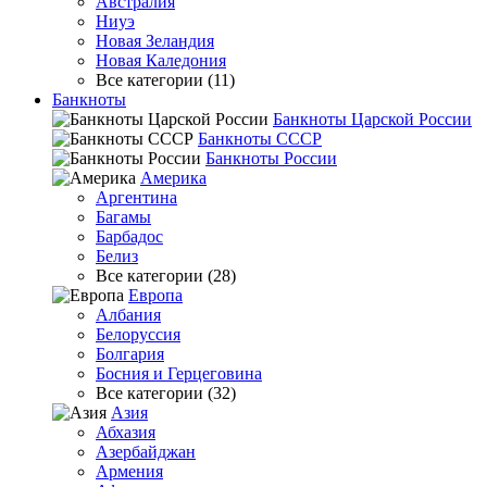
Австралия
Ниуэ
Новая Зеландия
Новая Каледония
Все категории (11)
Банкноты
Банкноты Царской России
Банкноты СССР
Банкноты России
Америка
Аргентина
Багамы
Барбадос
Белиз
Все категории (28)
Европа
Албания
Белоруссия
Болгария
Босния и Герцеговина
Все категории (32)
Азия
Абхазия
Азербайджан
Армения