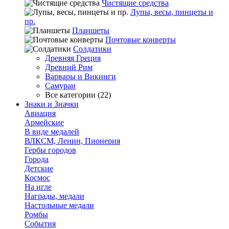
Чистящие средства
Лупы, весы, пинцеты и
пр.
Планшеты
Почтовые конверты
Солдатики
Древняя Греция
Древний Рим
Варвары и Викинги
Самураи
Все категории (22)
Знаки и Значки
Авиация
Армейские
В виде медалей
ВЛКСМ, Ленин, Пионерия
Гербы городов
Города
Детские
Космос
На игле
Награды, медали
Настольные медали
Ромбы
События