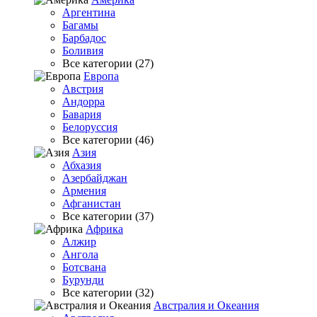
Аргентина
Багамы
Барбадос
Боливия
Все категории (27)
Европа
Австрия
Андорра
Бавария
Белоруссия
Все категории (46)
Азия
Абхазия
Азербайджан
Армения
Афганистан
Все категории (37)
Африка
Алжир
Ангола
Ботсвана
Бурунди
Все категории (32)
Австралия и Океания