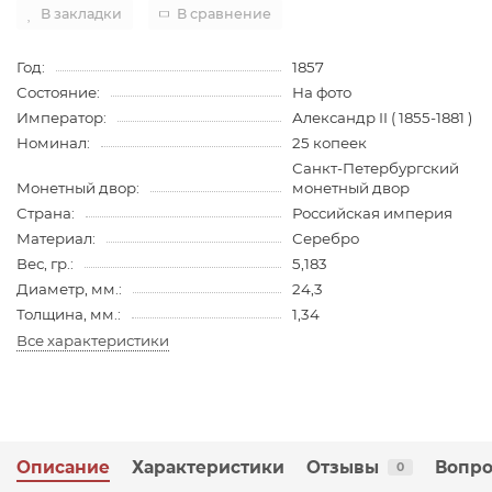
В закладки
В сравнение
Год:
1857
Состояние:
На фото
Император:
Александр II ( 1855-1881 )
Номинал:
25 копеек
Санкт-Петербургский
Монетный двор:
монетный двор
Страна:
Российская империя
Материал:
Серебро
Вес, гр.:
5,183
Диаметр, мм.:
24,3
Толщина, мм.:
1,34
Все характеристики
Описание
Характеристики
Отзывы
Вопро
0