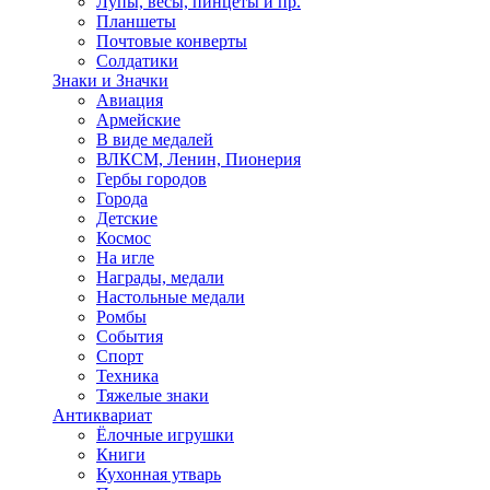
Лупы, весы, пинцеты и пр.
Планшеты
Почтовые конверты
Солдатики
Знаки и Значки
Авиация
Армейские
В виде медалей
ВЛКСМ, Ленин, Пионерия
Гербы городов
Города
Детские
Космос
На игле
Награды, медали
Настольные медали
Ромбы
События
Спорт
Техника
Тяжелые знаки
Антиквариат
Ёлочные игрушки
Книги
Кухонная утварь