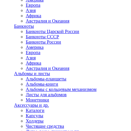
Европа
Азия
Африка
Австралия и Океания
Банкноты
Банкноты Царской России
Банкноты СССР
Банкноты России
Америка
Европа
Азия
Африка
Австралия и Океания
Альбомы и листы
Альбомы-планшеты
Альбомы-книги
Альбомы с кольцевым механизмом
Листы для альбомов
Монетники
Аксессуары и др.
Каталоги
Капсулы
Холдеры
Чистящие средства