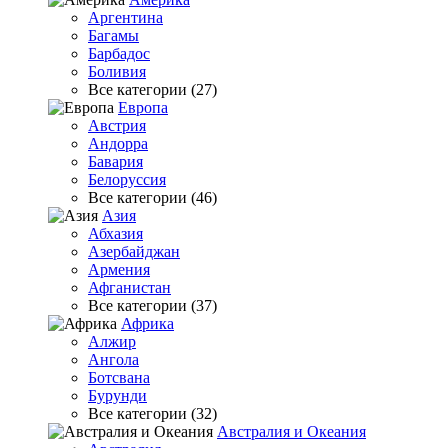
Аргентина
Багамы
Барбадос
Боливия
Все категории (27)
Европа
Австрия
Андорра
Бавария
Белоруссия
Все категории (46)
Азия
Абхазия
Азербайджан
Армения
Афганистан
Все категории (37)
Африка
Алжир
Ангола
Ботсвана
Бурунди
Все категории (32)
Австралия и Океания