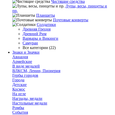
Чистящие средства
Лупы, весы, пинцеты и
пр.
Планшеты
Почтовые конверты
Солдатики
Древняя Греция
Древний Рим
Варвары и Викинги
Самураи
Все категории (22)
Знаки и Значки
Авиация
Армейские
В виде медалей
ВЛКСМ, Ленин, Пионерия
Гербы городов
Города
Детские
Космос
На игле
Награды, медали
Настольные медали
Ромбы
События