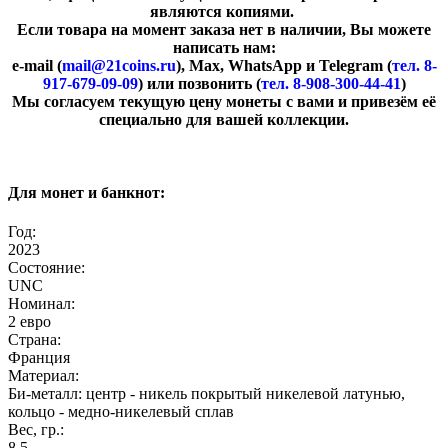
являются копиями.
Если товара на момент заказа нет в наличии, Вы можете
написать нам:
e-mail (
mail@21coins.ru
), Max, WhatsApp и Telegram (
тел. 8-
917-679-09-09
) или позвонить (
тел. 8-908-300-44-41
)
​Мы согласуем текущую цену монеты с вами и привезём её
специально для вашей коллекции.
Для монет и банкнот:
Год:
2023
Состояние:
UNC
Номинал:
2 евро
Страна:
Франция
Материал:
Би-металл: центр - никель покрытый никелевой латунью,
кольцо - медно-никелевый сплав
Вес, гр.:
8,5