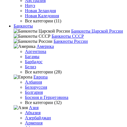
Австралия
Ниуэ
Новая Зеландия
Новая Каледония
Все категории (11)
Банкноты
Банкноты Царской России
Банкноты СССР
Банкноты России
Америка
Аргентина
Багамы
Барбадос
Белиз
Все категории (28)
Европа
Албания
Белоруссия
Болгария
Босния и Герцеговина
Все категории (32)
Азия
Абхазия
Азербайджан
Армения